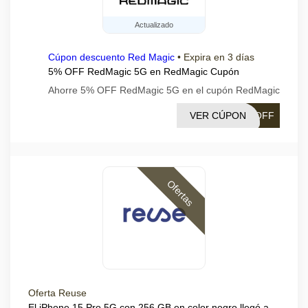
Actualizado
Cúpon descuento Red Magic
•
Expira en 3 días
5% OFF RedMagic 5G en RedMagic Cupón
Ahorre 5% OFF RedMagic 5G en el cupón RedMagic
VER CÚPON
%OFF
Ofertas
Oferta Reuse
El iPhone 15 Pro 5G con 256 GB en color negro llegó a