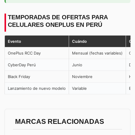
TEMPORADAS DE OFERTAS PARA
CELULARES ONEPLUS EN PERÚ
Evento
Cuándo
Qu
OnePlus RCC Day
Mensual (fechas variables)
Ofe
CyberDay Perú
Junio
Des
Black Friday
Noviembre
Has
Lanzamiento de nuevo modelo
Variable
El 
MARCAS RELACIONADAS