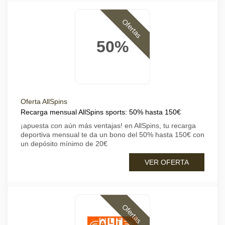
Ofertas
50%
Oferta AllSpins
Recarga mensual AllSpins sports: 50% hasta 150€
¡apuesta con aún más ventajas! en AllSpins, tu recarga
deportiva mensual te da un bono del 50% hasta 150€ con
un depósito mínimo de 20€
VER OFERTA
Ofertas