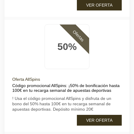
VER OFERTA
Ofertas
50%
Oferta AllSpins
Código promocional AllSpins: ¡50% de bonificación hasta
100€ en tu recarga semanal de apuestas deportivas
! Usa el código promocional AllSpins y disfruta de un
bono del 50% hasta 100€ en tu recarga semanal de
apuestas deportivas. Depósito mínimo 20€
VER OFERTA