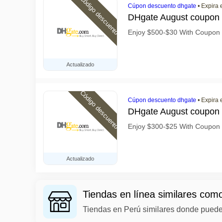
Código descuento
Cúpon descuento dhgate
•
Expira 
DHgate August coupon
Enjoy $500-$30 With Coupo
Actualizado
Código descuento
Cúpon descuento dhgate
•
Expira 
DHgate August coupon
Enjoy $300-$25 With Coupo
Actualizado
Tiendas en línea similares co
Tiendas en Perú similares donde puede