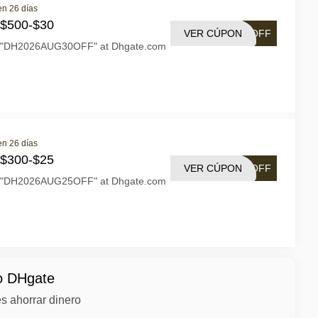
en 26 días
 $500-$30
VER CÚPON
0OFF
n "DH2026AUG30OFF" at Dhgate.com
en 26 días
 $300-$25
VER CÚPON
5OFF
n "DH2026AUG25OFF" at Dhgate.com
mo DHgate
s ahorrar dinero