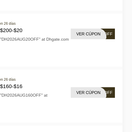
en 26 días
 $200-$20
VER CÚPON
0OFF
n "DH2026AUG20OFF" at Dhgate.com
en 26 días
 $160-$16
VER CÚPON
6OFF
n "DH2026AUG160OFF" at