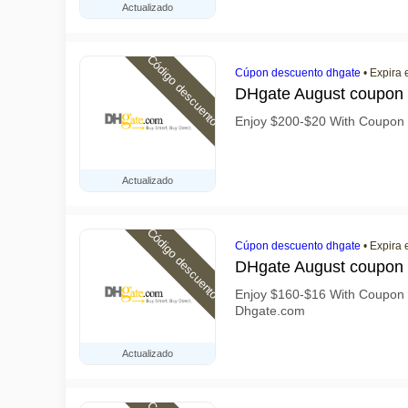
Actualizado
Código descuento
Cúpon descuento dhgate
•
Expira 
DHgate August coupon
Enjoy $200-$20 With Coupo
Actualizado
Código descuento
Cúpon descuento dhgate
•
Expira 
DHgate August coupon
Enjoy $160-$16 With Coupo
Dhgate.com
Actualizado