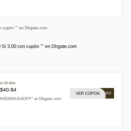
on cupón "" en Dhgate.com.
0 S/ 3.00 con cupón "" en Dhgate.com
en 26 días
 $40-$4
VER CÚPON
4OFF
"DH2026AUG4OFF" at Dhgate.com