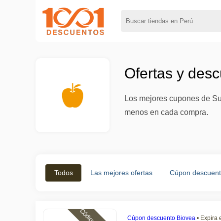
Ofertas y des
Los mejores cupones de Sup
menos en cada compra.
Todos
Las mejores ofertas
Cúpon descuen
Cúpon descuento Biovea
•
Expira 