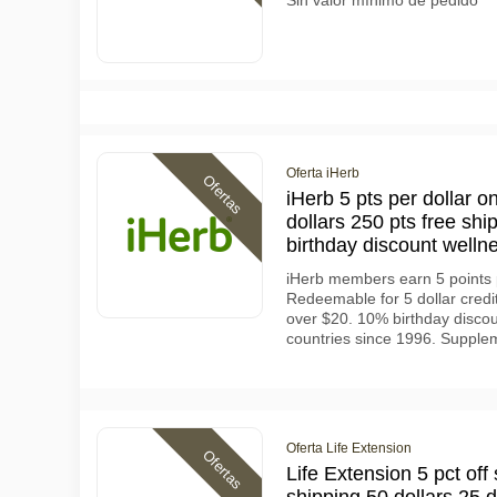
Sin valor mínimo de pedido
Oferta iHerb
Ofertas
iHerb 5 pts per dollar 
dollars 250 pts free shi
birthday discount welln
iHerb members earn 5 points 
Redeemable for 5 dollar credi
over $20. 10% birthday discou
countries since 1996. Supple
Oferta Life Extension
Ofertas
Life Extension 5 pct off