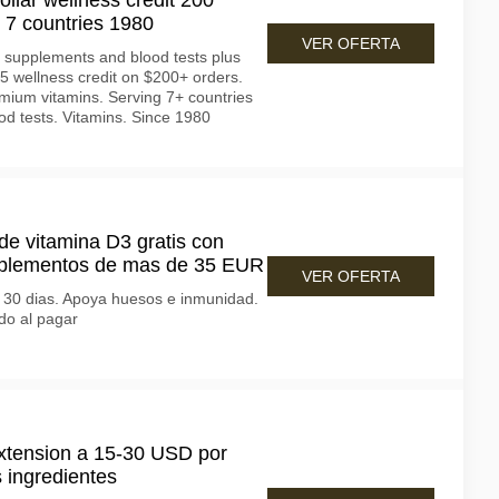
ollar wellness credit 200
 7 countries 1980
VER OFERTA
 supplements and blood tests plus
5 wellness credit on $200+ orders.
mium vitamins. Serving 7+ countries
d tests. Vitamins. Since 1980
de vitamina D3 gratis con
uplementos de mas de 35 EUR
VER OFERTA
e 30 dias. Apoya huesos e inmunidad.
do al pagar
xtension a 15-30 USD por
 ingredientes