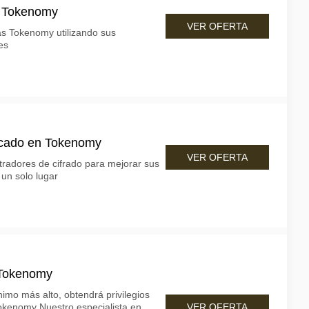
n Tokenomy
VER OFERTA
as Tokenomy utilizando sus
es
rcado en Tokenomy
VER OFERTA
tradores de cifrado para mejorar sus
 un solo lugar
Tokenomy
nimo más alto, obtendrá privilegios
VER OFERTA
Tokenomy Nuestro especialista en