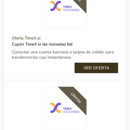
Oferta TimeX.io
Cupón TimeX io las monedas fiat
Conectan una cuenta bancaria o tarjeta de crédito para
transferencias casi instantáneas
VER OFERTA
Ofertas