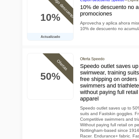
Código descuento
Cúpon descuento Speedo
•
Expir
10% de descuento no a
promociones
10%
Aprovecha y aplica ahora mi
10% de descuento no acumula
Actualizado
Oferta Speedo
Ofertas
Speedo outlet saves up 
swimwear, training suit
50%
free shipping on orders 
swimmers and triathletes
without paying full reta
apparel
Speedo outlet saves up to 50
suits and Fastskin goggles. Fr
Competitive swimmers and triat
Without paying full retail on 
Nottingham-based since 1914
Racer. Endurance+ fabric. Fas