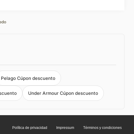
edo
Pelago Cúpon descuento
scuento
Under Armour Cúpon descuento
Política de privacidad
Impressum
Términos y condiciones