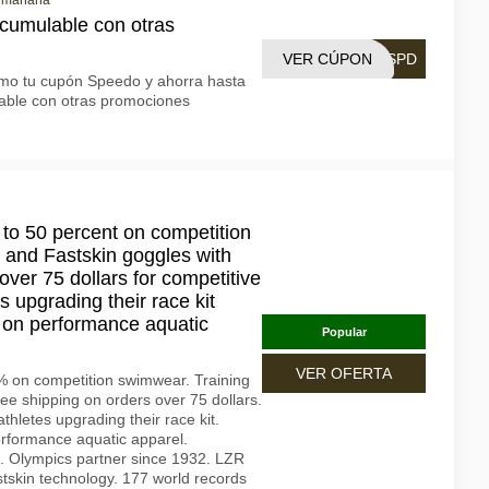
a mañana
cumulable con otras
VER CÚPON
OSPD
smo tu cupón Speedo y ahorra hasta
ble con otras promociones
to 50 percent on competition
s and Fastskin goggles with
over 75 dollars for competitive
 upgrading their race kit
il on performance aquatic
Popular
VER OFERTA
% on competition swimwear. Training
ee shipping on orders over 75 dollars.
hletes upgrading their race kit.
performance aquatic apparel.
. Olympics partner since 1932. LZR
tskin technology. 177 world records