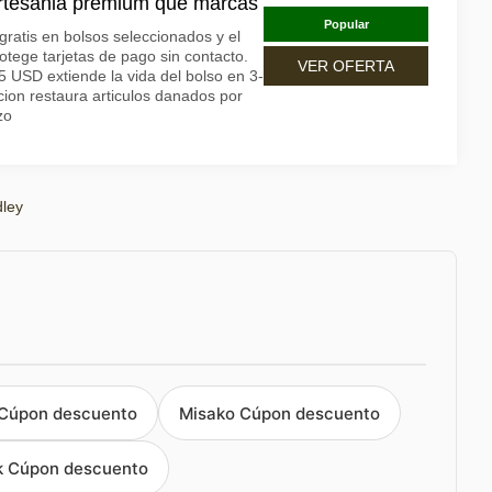
artesania premium que marcas
Popular
atis en bolsos seleccionados y el
otege tarjetas de pago sin contacto.
VER OFERTA
5 USD extiende la vida del bolso en 3-
cion restaura articulos danados por
zo
ley
Cúpon descuento
Misako Cúpon descuento
k Cúpon descuento