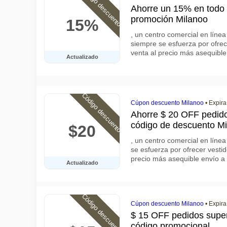
Código descuento
Ahorre un 15% en todo e
promoción Milanoo
15%
, un centro comercial en línea
siempre se esfuerza por ofrec
venta al precio más asequibl
Actualizado
Código descuento
Cúpon descuento Milanoo
•
Expira
Ahorre $ 20 OFF pedido
código de descuento M
$20
, un centro comercial en líne
se esfuerza por ofrecer vesti
precio más asequible envío a
Actualizado
Código descuento
Cúpon descuento Milanoo
•
Expira
$ 15 OFF pedidos super
código promocional