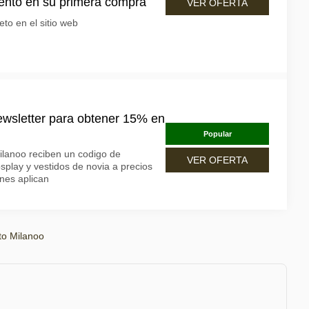
ento en su primera compra
VER OFERTA
to en el sitio web
ewsletter para obtener 15% en
Popular
ilanoo reciben un codigo de
VER OFERTA
play y vestidos de novia a precios
nes aplican
o Milanoo