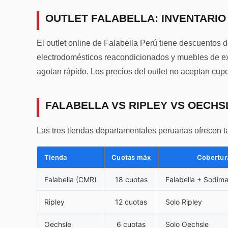
OUTLET FALABELLA: INVENTARI
El outlet online de Falabella Perú tiene descuentos
electrodomésticos reacondicionados y muebles de exh
agotan rápido. Los precios del outlet no aceptan cup
FALABELLA VS RIPLEY VS OECHS
Las tres tiendas departamentales peruanas ofrecen tar
Tienda
Cuotas máx
Cobertur
Falabella (CMR)
18 cuotas
Falabella + Sodima
Ripley
12 cuotas
Solo Ripley
Oechsle
6 cuotas
Solo Oechsle