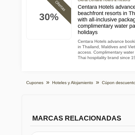
Oferta Centara Hotels & Resorts
Ofertas
Centara Hotels advanc
beachfront resorts in T
30%
with all-inclusive pack
complimentary water pa
holidays
Centara Hotels advance booki
in Thailand, Maldives and Viet
access. Complimentary water p
Thai hospitality brand since 1
Cupones
Hoteles y Alojamiento
Cúpon descuento
MARCAS RELACIONADAS