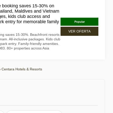
e booking saves 15-30% on
hailand, Maldives and Vietnam
ages, kids club access and
rk entry for memorable family
Popular
VER OFERTA
ng saves 15-30%. Beachfront resorts
nam. All-inclusive packages. Kids club
ark entry. Family-friendly amenities.
983. 80+ properties across Asia
 Centara Hotels & Resorts