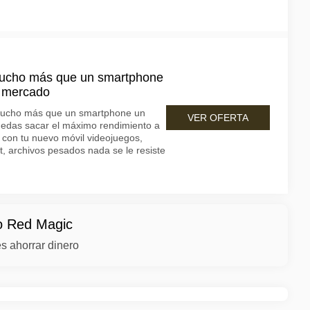
ucho más que un smartphone
l mercado
, mucho más que un smartphone un
VER OFERTA
uedas sacar el máximo rendimiento a
 con tu nuevo móvil videojuegos,
t, archivos pesados nada se le resiste
mo Red Magic
s ahorrar dinero