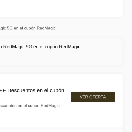
gic 5G en el cupón RedMagic
en RedMagic 5G en el cupón RedMagic
FF Descuentos en el cupón
VER OFERTA
scuentos en el cupón RedMagic