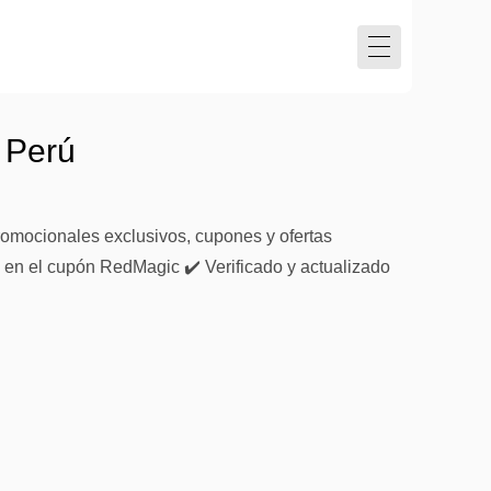
 Perú
omocionales exclusivos, cupones y ofertas
en el cupón RedMagic ✔️ Verificado y actualizado