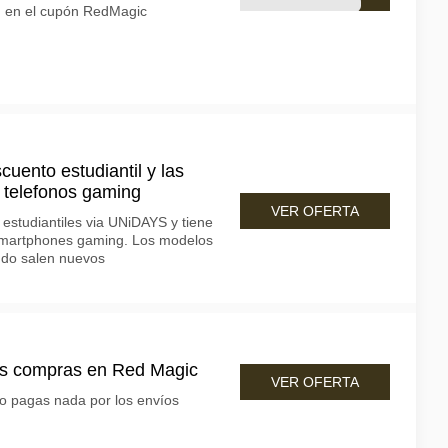
 en el cupón RedMagic
cuento estudiantil y las
n telefonos gaming
VER OFERTA
estudiantiles via UNiDAYS y tiene
 smartphones gaming. Los modelos
ndo salen nuevos
tus compras en Red Magic
VER OFERTA
no pagas nada por los envíos