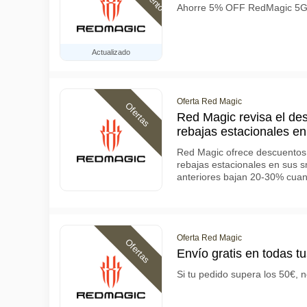
Ahorre 5% OFF RedMagic 5G
Actualizado
Oferta Red Magic
Ofertas
Red Magic revisa el des
rebajas estacionales e
Red Magic ofrece descuentos 
rebajas estacionales en sus
anteriores bajan 20-30% cua
Oferta Red Magic
Ofertas
Envío gratis en todas 
Si tu pedido supera los 50€, 