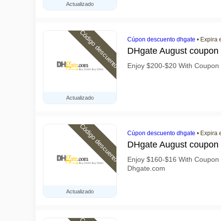
Actualizado
Código descuento
Cúpon descuento dhgate
•
Expira 
DHgate August coupon
Enjoy $200-$20 With Coupo
Actualizado
Código descuento
Cúpon descuento dhgate
•
Expira 
DHgate August coupon
Enjoy $160-$16 With Coupo
Dhgate.com
Actualizado