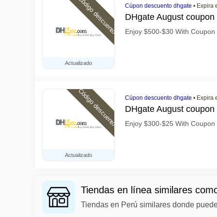
Código descuento
Cúpon descuento dhgate
•
Expira 
DHgate August coupon
Enjoy $500-$30 With Coupo
Actualizado
Código descuento
Cúpon descuento dhgate
•
Expira 
DHgate August coupon
Enjoy $300-$25 With Coupo
Actualizado
Tiendas en línea similares co
Tiendas en Perú similares donde puede