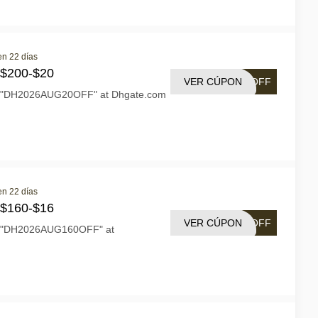
en 22 días
 $200-$20
VER CÚPON
0OFF
n "DH2026AUG20OFF" at Dhgate.com
en 22 días
 $160-$16
VER CÚPON
6OFF
n "DH2026AUG160OFF" at