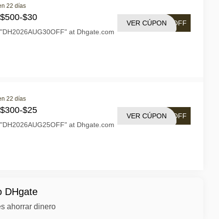
en 22 días
 $500-$30
VER CÚPON
0OFF
n "DH2026AUG30OFF" at Dhgate.com
en 22 días
 $300-$25
VER CÚPON
5OFF
n "DH2026AUG25OFF" at Dhgate.com
mo DHgate
s ahorrar dinero